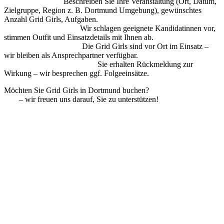
1. Anfrage senden
Beschreiben Sie Ihre Veranstaltung (Ort, Datum,
Zielgruppe, Region z. B. Dortmund Umgebung), gewünschtes
Anzahl Grid Girls, Aufgaben.
2. Auswahl & Briefing:
Wir schlagen geeignete Kandidatinnen vor,
stimmen Outfit und Einsatzdetails mit Ihnen ab.
3. Einsatz & Betreuung:
Die Grid Girls sind vor Ort im Einsatz –
wir bleiben als Ansprechpartner verfügbar.
4. Auswertung & Follow-up:
Sie erhalten Rückmeldung zur
Wirkung – wir besprechen ggf. Folgeeinsätze.
Möchten Sie Grid Girls in Dortmund buchen?
Kontaktieren Sie uns
jetzt
– wir freuen uns darauf, Sie zu unterstützen!