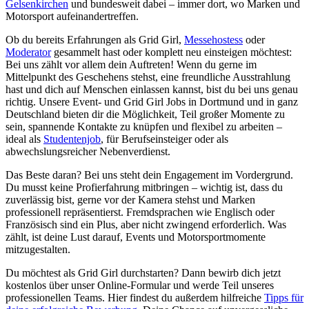
Gelsenkirchen
und bundesweit dabei – immer dort, wo Marken und
Motorsport aufeinandertreffen.
Ob du bereits Erfahrungen als Grid Girl,
Messehostess
oder
Moderator
gesammelt hast oder komplett neu einsteigen möchtest:
Bei uns zählt vor allem dein Auftreten! Wenn du gerne im
Mittelpunkt des Geschehens stehst, eine freundliche Ausstrahlung
hast und dich auf Menschen einlassen kannst, bist du bei uns genau
richtig. Unsere Event- und Grid Girl Jobs in Dortmund und in ganz
Deutschland bieten dir die Möglichkeit, Teil großer Momente zu
sein, spannende Kontakte zu knüpfen und flexibel zu arbeiten –
ideal als
Studentenjob
, für Berufseinsteiger oder als
abwechslungsreicher Nebenverdienst.
Das Beste daran? Bei uns steht dein Engagement im Vordergrund.
Du musst keine Profierfahrung mitbringen – wichtig ist, dass du
zuverlässig bist, gerne vor der Kamera stehst und Marken
professionell repräsentierst. Fremdsprachen wie Englisch oder
Französisch sind ein Plus, aber nicht zwingend erforderlich. Was
zählt, ist deine Lust darauf, Events und Motorsportmomente
mitzugestalten.
Du möchtest als Grid Girl durchstarten? Dann bewirb dich jetzt
kostenlos über unser Online-Formular und werde Teil unseres
professionellen Teams. Hier findest du außerdem hilfreiche
Tipps für