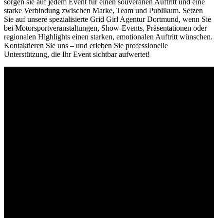
sorgen sie auf jedem Event für einen souveränen Auftritt und eine
starke Verbindung zwischen Marke, Team und Publikum. Setzen
Sie auf unsere spezialisierte Grid Girl Agentur Dortmund, wenn Sie
bei Motorsportveranstaltungen, Show-Events, Präsentationen oder
regionalen Highlights einen starken, emotionalen Auftritt wünschen.
Kontaktieren Sie uns – und erleben Sie professionelle
Unterstützung, die Ihr Event sichtbar aufwertet!